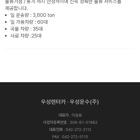
물류거점 / 농가 까지 안정적이며 신속 정확한 물류 서비스를
제공합니다.
일 운송량 : 3,600 ton
일 가용차량 : 60대
곡물 차량 : 35대
사료 차량 :25대
우성렌터카 · 우성운수(주)
대표자 : 이승모
사업자등록번호 : 306-81-01982
대표전화 :
042-272-2112
FAX : 042-272-5115